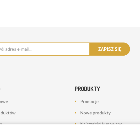
PRODUKTY
O
bowe
Promocje
oduktów
Nowe produkty
a
Najczęściej kupowane
towania - korekty płatności