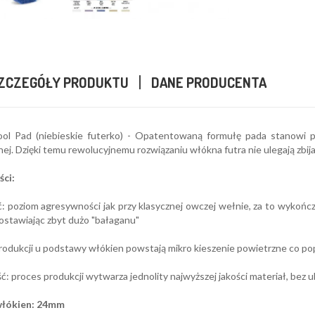
ZCZEGÓŁY PRODUKTU
DANE PRODUCENTA
ol Pad (niebieskie futerko) - Opatentowaną formułę pada stanowi p
ej. Dzięki temu rewolucyjnemu rozwiązaniu włókna futra nie ulegają zbija
ci:
 poziom agresywności jak przy klasycznej owczej wełnie, za to wykończe
ostawiając zbyt dużo "bałaganu"
odukcji u podstawy włókien powstają mikro kieszenie powietrzne co pop
ść: proces produkcji wytwarza jednolity najwyższej jakości materiał, bez u
włókien: 24mm