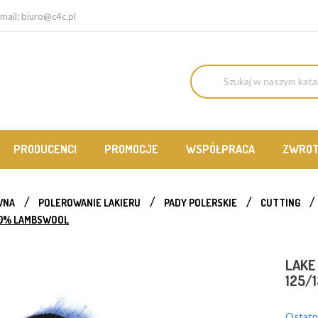
mail:
biuro@c4c.pl
PRODUCENCI
PROMOCJE
WSPÓŁPRACA
ZWRO
WNA
POLEROWANIE LAKIERU
PADY POLERSKIE
CUTTING
00% LAMBSWOOL
LAKE
125/
Ostatni