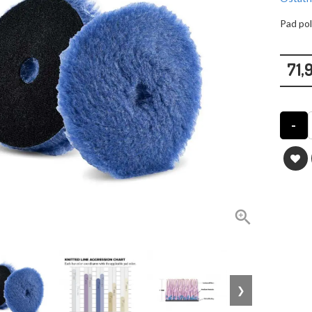
Pad pol
71,9
-

❯