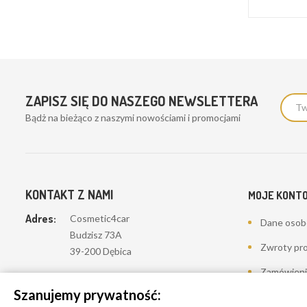
ZAPISZ SIĘ DO NASZEGO NEWSLETTERA
Bądż na bieżąco z naszymi nowościami i promocjami
KONTAKT Z NAMI
MOJE KONT
Adres:
Cosmetic4car
Dane oso
Budzisz 73A
Zwroty pr
39-200 Dębica
Zamówieni
Dominik:
+48 660626154
Szanujemy prywatność:
Moje pokwi