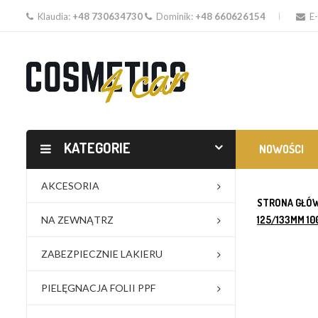
Klaudia:
+48 730634730
Dominik:
+48 660626154
E-
KATEGORIE
NOWOŚCI
AKCESORIA
STRONA GŁÓ
NA ZEWNĄTRZ
125/133MM 1
ZABEZPIECZNIE LAKIERU
PIELĘGNACJA FOLII PPF