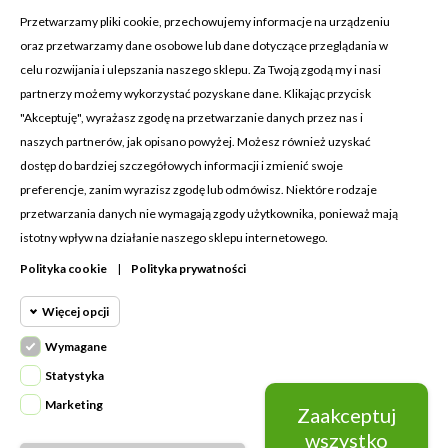
Przetwarzamy pliki cookie, przechowujemy informacje na urządzeniu
oraz przetwarzamy dane osobowe lub dane dotyczące przeglądania w
celu rozwijania i ulepszania naszego sklepu. Za Twoją zgodą my i nasi
KONTAKT Z NAMI
partnerzy możemy wykorzystać pozyskane dane. Klikając przycisk
Adres:
Cosmetic4car
"Akceptuję", wyrażasz zgodę na przetwarzanie danych przez nas i
Budzisz 73A
naszych partnerów, jak opisano powyżej. Możesz również uzyskać
39-200 Dębica
dostęp do bardziej szczegółowych informacji i zmienić swoje
preferencje, zanim wyrazisz zgodę lub odmówisz. Niektóre rodzaje
Dominik:
+48 660626154
przetwarzania danych nie wymagają zgody użytkownika, ponieważ mają
istotny wpływ na działanie naszego sklepu internetowego.
Klaudia:
+48 730634730
Polityka cookie
|
Polityka prywatności
Email:
biuro@c4c.pl
Więcej opcji
MOJE KONTO

Wymagane
Cookie funkcjonalne
PRODUKTY

Wymagane
Statystyka
Wymagane pliki cookie oraz cookie
NASZA FIRMA

Marketing
Zaakceptuj
Cookie
HttpOnly. Pliki cookie wymagane do
statystyczne
wszystko
przeglądania witryny i korzystania z jej