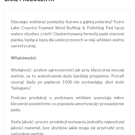
Dlaczego wybierać pomiędzy futrem a gąbką polerską? Futro
Lake Country Foamed Wool Buffing & Polishing Pad łączy
walory obydwu z nich! Opatentowaną formułę pada stanowi
pianka, będąca bazą dla umieszczonych w niej włókien wełny
syntetycznej.
Właściwości:
Wydajność: poziom agresywności jak przy klasycznej owczej
wełnie, za to wykończenie dużo bardziej przyjemne. Potrafi
usunąć ślady po papierze 1500 nie zostawiając zbyt dużo
"bałaganu"
Podczas produkcji u podstawy włókien powstają mikro
kieszenie powietrzne co poprawia amortyzację i prowadzenie
pada.
Stała jakość: proces produkcji wytwarza jednolity najwyższej
jakości materiał, bez ubytków jakie moga się przytrafić przy
naturalnej wełnie.