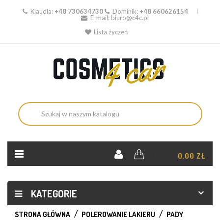
Klaudia:
+48 730634730
Dominik:
+48 660626154
E-mail:
biuro@c4c.pl
Lista życzeń
KOSZYK:
0,00 ZŁ
KATEGORIE
STRONA GŁÓWNA
POLEROWANIE LAKIERU
PADY