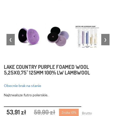
❮
❯
LAKE COUNTRY PURPLE FOAMED WOOL
5,25X0,75" 125MM 100% LW LAMBWOOL
Obecnie brak na stanie
Najtrwalsze futro polerskie.
53,91 zł
59,90 zł
Zniżka 10%
Brutto