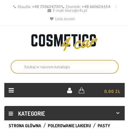
Klaudia:
+48 730634730
Dominik:
+48 660626154
E-mail:
biuro@c4c.pl
Lista życzeń
KOSZYK:
0,00 ZŁ
KATEGORIE
STRONA GŁÓWNA
POLEROWANIE LAKIERU
PASTY