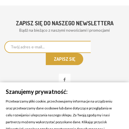
ZAPISZ SIĘ DO NASZEGO NEWSLETTERA
Bądż na bieżąco z naszymi nowościami i promocjami
Szanujemy prywatność:
Przetwarzamy pliki cookie, przechowujemy informacje na urządzeniu
oraz przetwarzamy dane osobowe lub dane dotyczące przeglądania w
celu rozwijania i ulepszania naszego sklepu. Za Twoją zgodą my i nasi
KONTAKT Z NAMI
partnerzy możemy wykorzystać pozyskane dane. Klikając przycisk
Adres:
Cosmetic4car
"Akceptuję", wyrażasz zgodę na przetwarzanie danych przez nas i