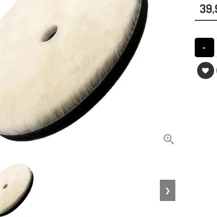
39,
-

❯