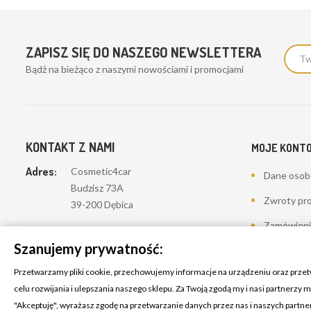
ZAPISZ SIĘ DO NASZEGO NEWSLETTERA
Bądż na bieżąco z naszymi nowościami i promocjami
KONTAKT Z NAMI
MOJE KONT
Adres:
Cosmetic4car
Dane oso
Budzisz 73A
Zwroty pr
39-200 Dębica
Zamówieni
Dominik:
+48 660626154
Szanujemy prywatność:
Moje pokwi
Klaudia:
+48 730634730
Przetwarzamy pliki cookie, przechowujemy informacje na urządzeniu oraz prze
Adresy
Email:
celu rozwijania i ulepszania naszego sklepu. Za Twoją zgodą my i nasi partnerzy
biuro@c4c.pl
Kupony
"Akceptuję", wyrażasz zgodę na przetwarzanie danych przez nas i naszych partn