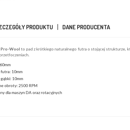
ZCZEGÓŁY PRODUKTU
DANE PRODUCENTA
s Pro-Wool
to pad z krótkiego naturalnego futra o stojącej strukturze
przetłoczeniach.
 160mm
futra: 10mm
 gąbki: 10mm
e obroty: 2500 RPM
y dla maszyn DA oraz rotacyjnych