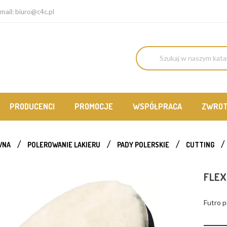
mail:
biuro@c4c.pl
PRODUCENCI
PROMOCJE
WSPÓŁPRACA
ZWRO
WNA
POLEROWANIE LAKIERU
PADY POLERSKIE
CUTTING
FLEX
Futro p