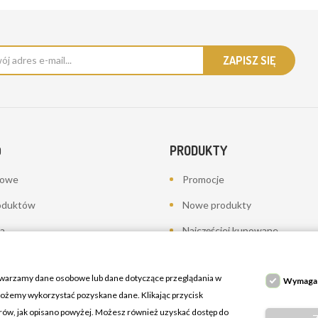
PRODUKTY
O
bowe
Promocje
oduktów
Nowe produkty
a
Najczęściej kupowane
towania - korekty płatności
twarzamy dane osobowe lub dane dotyczące przeglądania w
Wymaga
 możemy wykorzystać pozyskane dane. Klikając przycisk
erów, jak opisano powyżej. Możesz również uzyskać dostęp do