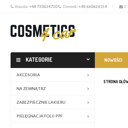
Klaudia:
+48 730634730
Dominik:
+48 660626154
E-
KATEGORIE
NOWOŚCI
AKCESORIA
STRONA GŁÓ
NA ZEWNĄTRZ
ZABEZPIECZNIE LAKIERU
PIELĘGNACJA FOLII PPF