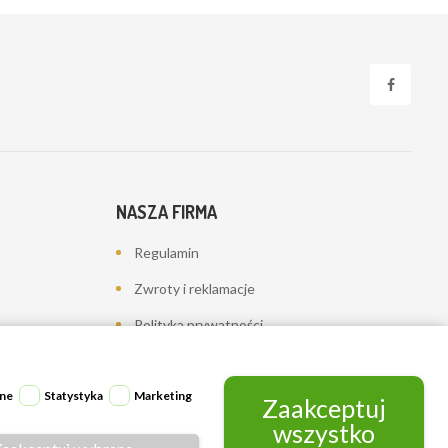
NASZA FIRMA
Regulamin
Zwroty i reklamacje
Polityka prywatności
Dostawa
Kontakt z nami
ne
Statystyka
Marketing
Zaakceptuj
wszystko
Mapa strony