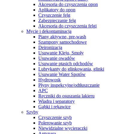
Akcesoria do czyszczenia opon
Aplikatory do opon
Czyszczenie felg
Zabezpieczanie felg
Akcesoria do czyszczenia felgi
Mycie i dekontaminacja
Piany aktywne, pre-wash
Szampony samochodowe
Deironizacja
Usuwanie Kleju, Smoły
Usuwanie owadów
Usuwanie ptasich odchodów
Lubrykanty do glinkowania, glinki
Usuwanie Water Spotów
Hydrowosk
Płyny inspekcyjne/odtłuszczanie
APC
Ręczniki do osuszania lakieru
Wiadra i separatory
Gąbki i rękawice
Szyby
Czyszczenie szyb
Polerowanie szyb
Niewidzialne wycieraczki
Antypara