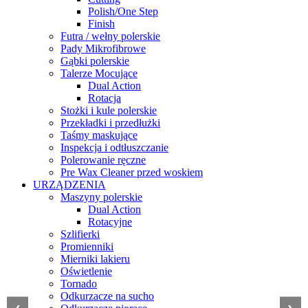
Polish/One Step
Finish
Futra / wełny polerskie
Pady Mikrofibrowe
Gąbki polerskie
Talerze Mocujące
Dual Action
Rotacja
Stożki i kule polerskie
Przekładki i przedłużki
Taśmy maskujące
Inspekcja i odtłuszczanie
Polerowanie ręczne
Pre Wax Cleaner przed woskiem
URZĄDZENIA
Maszyny polerskie
Dual Action
Rotacyjne
Szlifierki
Promienniki
Mierniki lakieru
Oświetlenie
Tornado
Odkurzacze na sucho