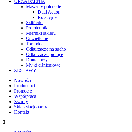
URZĄDZENIA
Maszyny polerskie
Dual Action
Rotacyjne
Szlifierki
Promienniki
Mierniki lakieru
Oświetlenie
Tornado
Odkurzacze na sucho
Odkurzacze piorące
Dmuchawy
Myjki ciśnieniowe
ZESTAWY
Nowości
Producenci
Promocje
Współpraca
Zwroty
Sklep stacjonarny
Kontakt