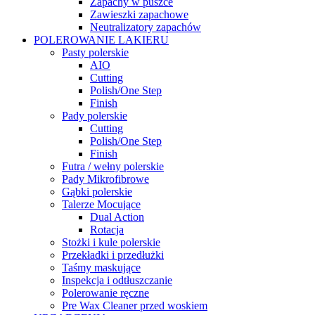
Zapachy w puszce
Zawieszki zapachowe
Neutralizatory zapachów
POLEROWANIE LAKIERU
Pasty polerskie
AIO
Cutting
Polish/One Step
Finish
Pady polerskie
Cutting
Polish/One Step
Finish
Futra / wełny polerskie
Pady Mikrofibrowe
Gąbki polerskie
Talerze Mocujące
Dual Action
Rotacja
Stożki i kule polerskie
Przekładki i przedłużki
Taśmy maskujące
Inspekcja i odtłuszczanie
Polerowanie ręczne
Pre Wax Cleaner przed woskiem