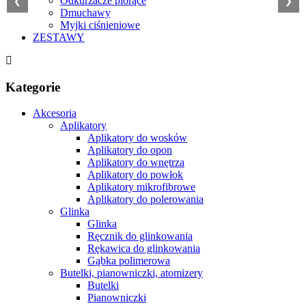
Odkurzacze piorące
❮
❯
Dmuchawy
Myjki ciśnieniowe
ZESTAWY
Kategorie
Akcesoria
Aplikatory
Aplikatory do wosków
Aplikatory do opon
Aplikatory do wnętrza
Aplikatory do powłok
Aplikatory mikrofibrowe
Aplikatory do polerowania
Glinka
Glinka
Ręcznik do glinkowania
Rękawica do glinkowania
Gąbka polimerowa
Butelki, pianowniczki, atomizery
Butelki
Pianowniczki