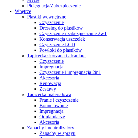
Mycie
Pielęgnacja/Zabezpieczenie
Wnętrze
Plastiki wewnętrzne
Czyszczenie
Dressing do plastików
Czyszczenie i zabezpieczanie 2w1
Konserwacja uszczelek
Czyszczenie LCD
Powłoki do plastików
Tapicerka skórzana i alcantara
Czyszczenie
Impregnacja
Czyszczenie i impregnacja 2in1
Akcesoria
Renowacja
Zestawy
Tapicerka materiałowa
Pranie i czyszczenie
Bonnetowanie
Impregnacja
Odplamiacze
Akcesoria
Zapachy i neutralizatory
Zapachy w sprayu