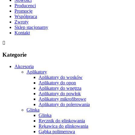
Nowości
Producenci
Promocje
Współpraca
Zwroty
Sklep stacjonarny
Kontakt
Kategorie
Akcesoria
Aplikatory
Aplikatory do wosków
Aplikatory do opon
Aplikatory do wnętrza
Aplikatory do powłok
Aplikatory mikrofibrowe
Aplikatory do polerowania
Glinka
Glinka
Ręcznik do glinkowania
Rękawica do glinkowania
Gąbka polimerowa