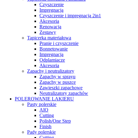
Czyszczenie
Impregnacja
Czyszczenie i impregnacja 2in1
Akcesoria
Renowacja
Zestawy
Tapicerka materiałowa
Pranie i czyszczenie
Bonnetowanie
Impregnacja
Odplamiacze
Akcesoria
Zapachy i neutralizatory
Zapachy w sprayu
Zapachy w puszce
Zawieszki zapachowe
Neutralizatory zapachów
POLEROWANIE LAKIERU
Pasty polerskie
AIO
Cutting
Polish/One Step
Finish
Pady polerskie
Cutting