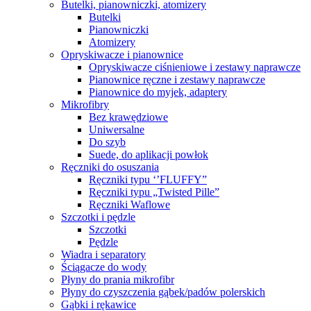
Butelki, pianowniczki, atomizery
Butelki
Pianowniczki
Atomizery
Opryskiwacze i pianownice
Opryskiwacze ciśnieniowe i zestawy naprawcze
Pianownice ręczne i zestawy naprawcze
Pianownice do myjek, adaptery
Mikrofibry
Bez krawędziowe
Uniwersalne
Do szyb
Suede, do aplikacji powłok
Ręczniki do osuszania
Ręczniki typu ‘’FLUFFY”
Ręczniki typu „Twisted Pille”
Ręczniki Waflowe
Szczotki i pędzle
Szczotki
Pędzle
Wiadra i separatory
Ściągacze do wody
Płyny do prania mikrofibr
Płyny do czyszczenia gąbek/padów polerskich
Gąbki i rękawice