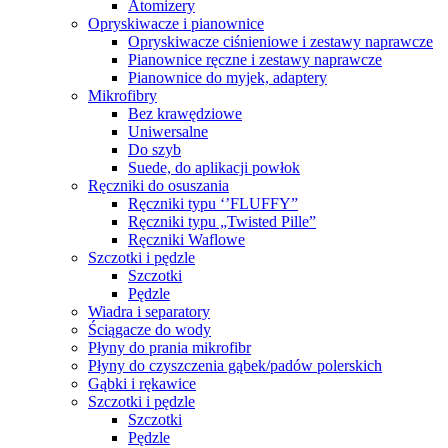
Atomizery
Opryskiwacze i pianownice
Opryskiwacze ciśnieniowe i zestawy naprawcze
Pianownice ręczne i zestawy naprawcze
Pianownice do myjek, adaptery
Mikrofibry
Bez krawędziowe
Uniwersalne
Do szyb
Suede, do aplikacji powłok
Ręczniki do osuszania
Ręczniki typu ‘’FLUFFY”
Ręczniki typu „Twisted Pille”
Ręczniki Waflowe
Szczotki i pędzle
Szczotki
Pędzle
Wiadra i separatory
Ściągacze do wody
Płyny do prania mikrofibr
Płyny do czyszczenia gąbek/padów polerskich
Gąbki i rękawice
Szczotki i pędzle
Szczotki
Pędzle