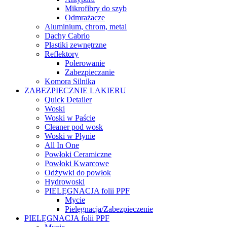
Mikrofibry do szyb
Odmrażacze
Aluminium, chrom, metal
Dachy Cabrio
Plastiki zewnętrzne
Reflektory
Polerowanie
Zabezpieczanie
Komora Silnika
ZABEZPIECZNIE LAKIERU
Quick Detailer
Woski
Woski w Paście
Cleaner pod wosk
Woski w Płynie
All In One
Powłoki Ceramiczne
Powłoki Kwarcowe
Odżywki do powłok
Hydrowoski
PIELĘGNACJA folii PPF
Mycie
Pielęgnacja/Zabezpieczenie
PIELĘGNACJA folii PPF