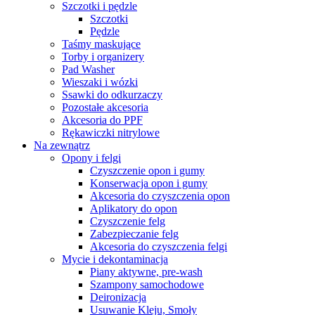
Szczotki i pędzle
Szczotki
Pędzle
Taśmy maskujące
Torby i organizery
Pad Washer
Wieszaki i wózki
Ssawki do odkurzaczy
Pozostałe akcesoria
Akcesoria do PPF
Rękawiczki nitrylowe
Na zewnątrz
Opony i felgi
Czyszczenie opon i gumy
Konserwacja opon i gumy
Akcesoria do czyszczenia opon
Aplikatory do opon
Czyszczenie felg
Zabezpieczanie felg
Akcesoria do czyszczenia felgi
Mycie i dekontaminacja
Piany aktywne, pre-wash
Szampony samochodowe
Deironizacja
Usuwanie Kleju, Smoły