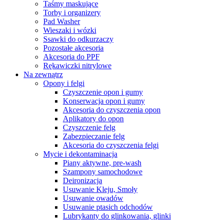
Taśmy maskujące
Torby i organizery
Pad Washer
Wieszaki i wózki
Ssawki do odkurzaczy
Pozostałe akcesoria
Akcesoria do PPF
Rękawiczki nitrylowe
Na zewnątrz
Opony i felgi
Czyszczenie opon i gumy
Konserwacja opon i gumy
Akcesoria do czyszczenia opon
Aplikatory do opon
Czyszczenie felg
Zabezpieczanie felg
Akcesoria do czyszczenia felgi
Mycie i dekontaminacja
Piany aktywne, pre-wash
Szampony samochodowe
Deironizacja
Usuwanie Kleju, Smoły
Usuwanie owadów
Usuwanie ptasich odchodów
Lubrykanty do glinkowania, glinki