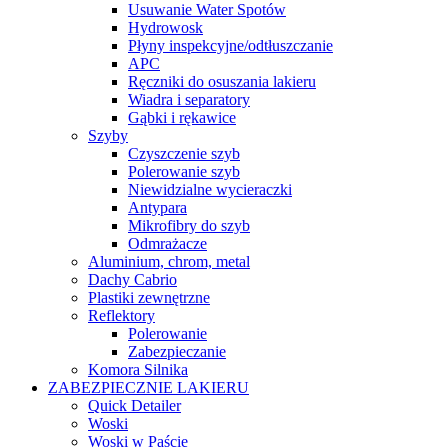
Usuwanie Water Spotów
Hydrowosk
Płyny inspekcyjne/odtłuszczanie
APC
Ręczniki do osuszania lakieru
Wiadra i separatory
Gąbki i rękawice
Szyby
Czyszczenie szyb
Polerowanie szyb
Niewidzialne wycieraczki
Antypara
Mikrofibry do szyb
Odmrażacze
Aluminium, chrom, metal
Dachy Cabrio
Plastiki zewnętrzne
Reflektory
Polerowanie
Zabezpieczanie
Komora Silnika
ZABEZPIECZNIE LAKIERU
Quick Detailer
Woski
Woski w Paście