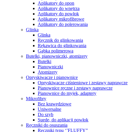
Aplikatory do opon
Aplikatory do wnętrza
Aplikatory do powłok
Aplikatory mikrofibrowe
Aplikatory do polerowania
Glinka
Glinka
Ręcznik do glinkowania
Rękawica do glinkowania
Gąbka polimerowa
Butelki, pianowniczki, atomizery
Butelki
Pianowniczki
Atomizery
Opryskiwacze i pianownice
Opryskiwacze ciśnieniowe i zestawy naprawcze
Pianownice ręczne i zestawy naprawcze
Pianownice do myjek, adaptery
Mikrofibry
Bez krawędziowe
Uniwersalne
Do szyb
Suede, do aplikacji powłok
Ręczniki do osuszania
Ręczniki typu ‘’FLUFFY”