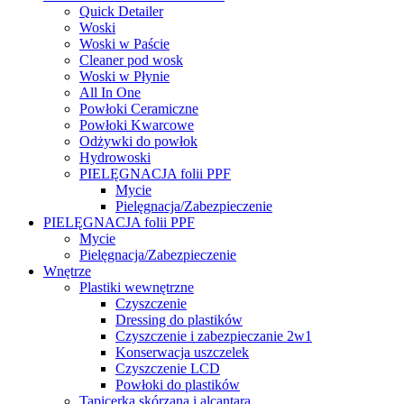
Quick Detailer
Woski
Woski w Paście
Cleaner pod wosk
Woski w Płynie
All In One
Powłoki Ceramiczne
Powłoki Kwarcowe
Odżywki do powłok
Hydrowoski
PIELĘGNACJA folii PPF
Mycie
Pielęgnacja/Zabezpieczenie
PIELĘGNACJA folii PPF
Mycie
Pielęgnacja/Zabezpieczenie
Wnętrze
Plastiki wewnętrzne
Czyszczenie
Dressing do plastików
Czyszczenie i zabezpieczanie 2w1
Konserwacja uszczelek
Czyszczenie LCD
Powłoki do plastików
Tapicerka skórzana i alcantara