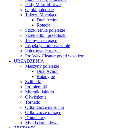
Pady Mikrofibrowe
Gąbki polerskie
Talerze Mocujące
Dual Action
Rotacja
Stożki i kule polerskie
Przekładki i przedłużki
Taśmy maskujące
Inspekcja i odtłuszczanie
Polerowanie ręczne
Pre Wax Cleaner przed woskiem
URZĄDZENIA
Maszyny polerskie
Dual Action
Rotacyjne
Szlifierki
Promienniki
Mierniki lakieru
Oświetlenie
Tornado
Odkurzacze na sucho
Odkurzacze piorące
Dmuchawy
Myjki ciśnieniowe
ZESTAWY