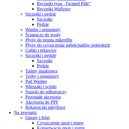
Ręczniki typu „Twisted Pille”
Ręczniki Waflowe
Szczotki i pędzle
Szczotki
Pędzle
Wiadra i separatory
Ściągacze do wody
Płyny do prania mikrofibr
Płyny do czyszczenia gąbek/padów polerskich
Gąbki i rękawice
Szczotki i pędzle
Szczotki
Pędzle
Taśmy maskujące
Torby i organizery
Pad Washer
Wieszaki i wózki
Ssawki do odkurzaczy
Pozostałe akcesoria
Akcesoria do PPF
Rękawiczki nitrylowe
Na zewnątrz
Opony i felgi
Czyszczenie opon i gumy
Konserwacja opon i gumy