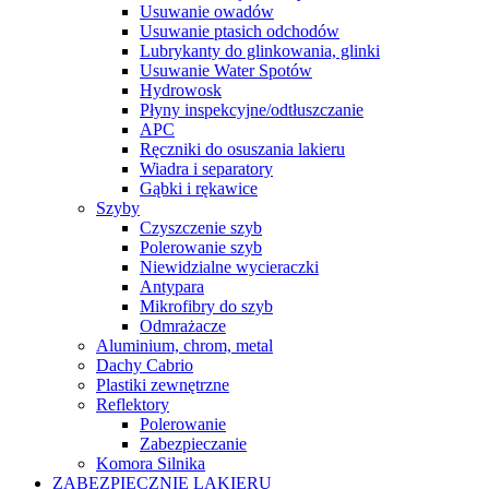
Usuwanie owadów
Usuwanie ptasich odchodów
Lubrykanty do glinkowania, glinki
Usuwanie Water Spotów
Hydrowosk
Płyny inspekcyjne/odtłuszczanie
APC
Ręczniki do osuszania lakieru
Wiadra i separatory
Gąbki i rękawice
Szyby
Czyszczenie szyb
Polerowanie szyb
Niewidzialne wycieraczki
Antypara
Mikrofibry do szyb
Odmrażacze
Aluminium, chrom, metal
Dachy Cabrio
Plastiki zewnętrzne
Reflektory
Polerowanie
Zabezpieczanie
Komora Silnika
ZABEZPIECZNIE LAKIERU