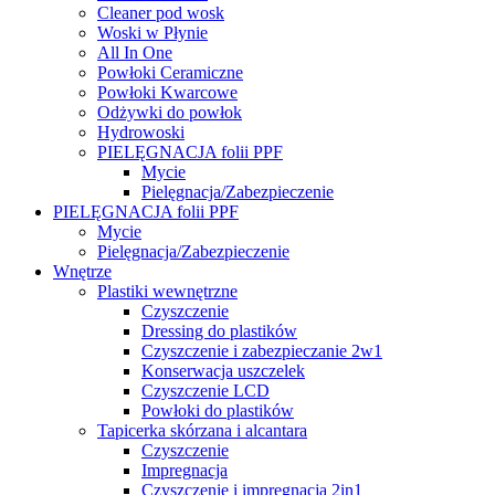
Cleaner pod wosk
Woski w Płynie
All In One
Powłoki Ceramiczne
Powłoki Kwarcowe
Odżywki do powłok
Hydrowoski
PIELĘGNACJA folii PPF
Mycie
Pielęgnacja/Zabezpieczenie
PIELĘGNACJA folii PPF
Mycie
Pielęgnacja/Zabezpieczenie
Wnętrze
Plastiki wewnętrzne
Czyszczenie
Dressing do plastików
Czyszczenie i zabezpieczanie 2w1
Konserwacja uszczelek
Czyszczenie LCD
Powłoki do plastików
Tapicerka skórzana i alcantara
Czyszczenie
Impregnacja
Czyszczenie i impregnacja 2in1