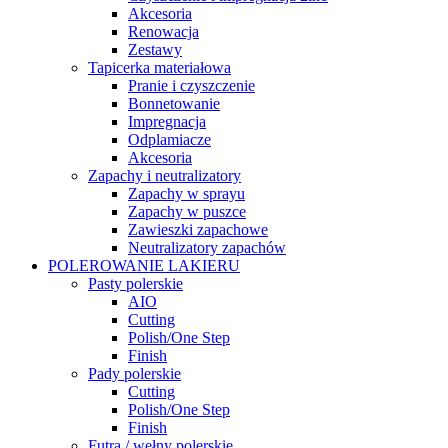
Akcesoria
Renowacja
Zestawy
Tapicerka materiałowa
Pranie i czyszczenie
Bonnetowanie
Impregnacja
Odplamiacze
Akcesoria
Zapachy i neutralizatory
Zapachy w sprayu
Zapachy w puszce
Zawieszki zapachowe
Neutralizatory zapachów
POLEROWANIE LAKIERU
Pasty polerskie
AIO
Cutting
Polish/One Step
Finish
Pady polerskie
Cutting
Polish/One Step
Finish
Futra / wełny polerskie