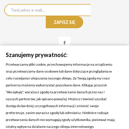
Szanujemy prywatność:
Przetwarzamy pliki cookie, przechowujemy informacje na urządzeniu
oraz przetwarzamy dane osobowe lub dane dotyczące przeglądania w
celu rozwijania i ulepszania naszego sklepu. Za Twoją zgodą my i nasi
KONTAKT Z NAMI
partnerzy możemy wykorzystać pozyskane dane. Klikając przycisk
Adres:
Cosmetic4car
"Akceptuję", wyrażasz zgodę na przetwarzanie danych przez nas i
Budzisz 73A
naszych partnerów, jak opisano powyżej. Możesz również uzyskać
39-200 Dębica
dostęp do bardziej szczegółowych informacji i zmienić swoje
preferencje, zanim wyrazisz zgodę lub odmówisz. Niektóre rodzaje
Dominik:
+48 660626154
przetwarzania danych nie wymagają zgody użytkownika, ponieważ mają
istotny wpływ na działanie naszego sklepu internetowego.
Klaudia:
+48 730634730