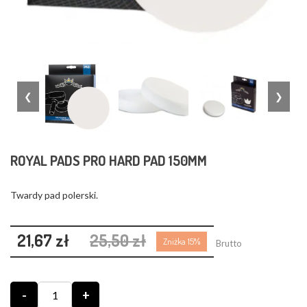
❮
❯
ROYAL PADS PRO HARD PAD 150MM
Twardy pad polerski.
21,67 zł
25,50 zł
Zniżka 15%
Brutto
-
+