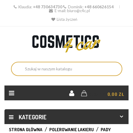
Klaudia:
+48 730634730
Dominik:
+48 660626154
E-mail:
biuro@c4c.pl
Lista życzeń
KOSZYK:
0,00 ZŁ
KATEGORIE
STRONA GŁÓWNA
POLEROWANIE LAKIERU
PADY