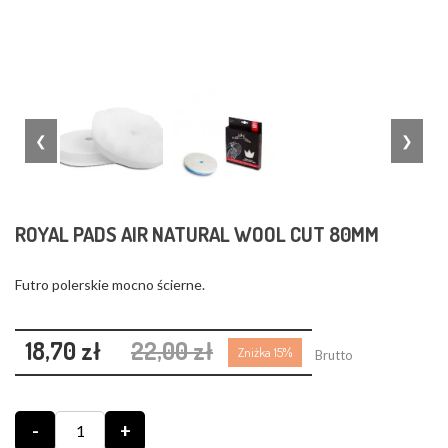
❮
❯
ROYAL PADS AIR NATURAL WOOL CUT 80MM
Futro polerskie mocno ścierne.
18,70 zł
22,00 zł
Zniżka 15%
Brutto
-
+