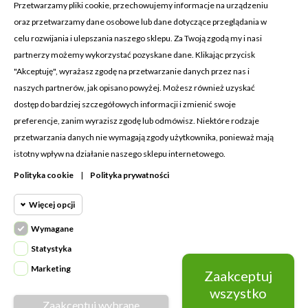
Przetwarzamy pliki cookie, przechowujemy informacje na urządzeniu
oraz przetwarzamy dane osobowe lub dane dotyczące przeglądania w
celu rozwijania i ulepszania naszego sklepu. Za Twoją zgodą my i nasi
KONTAKT Z NAMI
partnerzy możemy wykorzystać pozyskane dane. Klikając przycisk
Adres:
Cosmetic4car
"Akceptuję", wyrażasz zgodę na przetwarzanie danych przez nas i
Budzisz 73A
naszych partnerów, jak opisano powyżej. Możesz również uzyskać
39-200 Dębica
dostęp do bardziej szczegółowych informacji i zmienić swoje
preferencje, zanim wyrazisz zgodę lub odmówisz. Niektóre rodzaje
Dominik:
+48 660626154
przetwarzania danych nie wymagają zgody użytkownika, ponieważ mają
istotny wpływ na działanie naszego sklepu internetowego.
Klaudia:
+48 730634730
Polityka cookie
|
Polityka prywatności
Email:
biuro@c4c.pl
Więcej opcji
MOJE KONTO

Wymagane
Cookie funkcjonalne
PRODUKTY

Wymagane
Statystyka
Wymagane pliki cookie oraz cookie
NASZA FIRMA

Marketing
Zaakceptuj
Cookie
HttpOnly. Pliki cookie wymagane do
statystyczne
wszystko
przeglądania witryny i korzystania z jej
Zaakceptuj wybrane