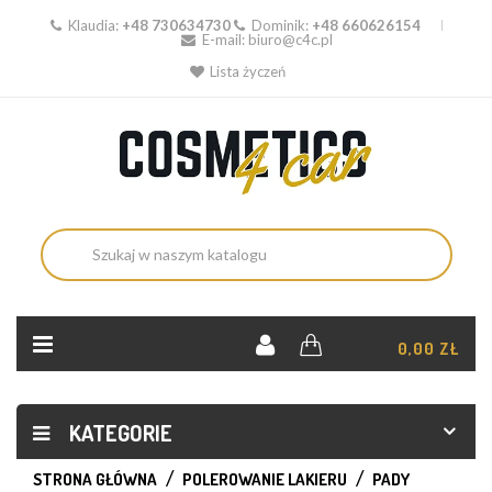
Klaudia:
+48 730634730
Dominik:
+48 660626154
E-mail:
biuro@c4c.pl
Lista życzeń
KOSZYK:
0,00 ZŁ
KATEGORIE
STRONA GŁÓWNA
POLEROWANIE LAKIERU
PADY