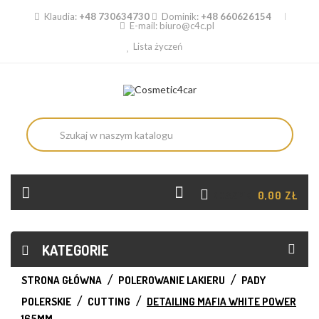
Klaudia:
+48 730634730
Dominik:
+48 660626154
E-mail:
biuro@c4c.pl
Lista życzeń
KOSZYK:
0,00 ZŁ
KATEGORIE
STRONA GŁÓWNA
POLEROWANIE LAKIERU
PADY
POLERSKIE
CUTTING
DETAILING MAFIA WHITE POWER
165MM