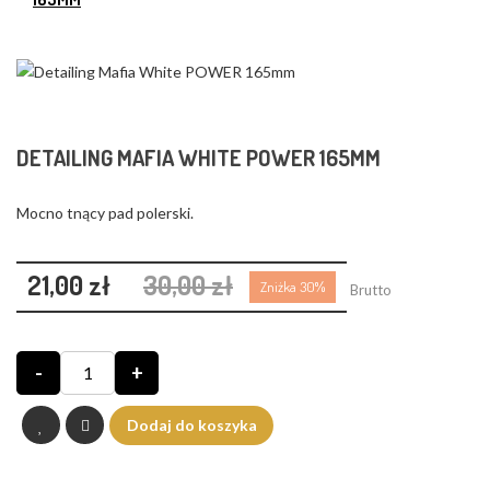
❮
❯
DETAILING MAFIA WHITE POWER 165MM
Mocno tnący pad polerski.
21,00 zł
30,00 zł
Zniżka 30%
Brutto
-
+
Dodaj do koszyka