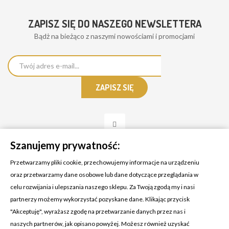
ZAPISZ SIĘ DO NASZEGO NEWSLETTERA
Bądż na bieżąco z naszymi nowościami i promocjami
Szanujemy prywatność:
Przetwarzamy pliki cookie, przechowujemy informacje na urządzeniu
oraz przetwarzamy dane osobowe lub dane dotyczące przeglądania w
celu rozwijania i ulepszania naszego sklepu. Za Twoją zgodą my i nasi
KONTAKT Z NAMI
partnerzy możemy wykorzystać pozyskane dane. Klikając przycisk
Adres:
Cosmetic4car
"Akceptuję", wyrażasz zgodę na przetwarzanie danych przez nas i
Budzisz 73A
naszych partnerów, jak opisano powyżej. Możesz również uzyskać