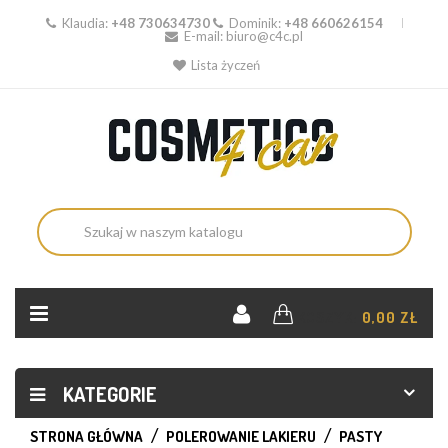
Klaudia:
+48 730634730
Dominik:
+48 660626154
E-mail:
biuro@c4c.pl
Lista życzeń
KOSZYK:
0,00 ZŁ
KATEGORIE
STRONA GŁÓWNA
POLEROWANIE LAKIERU
PASTY