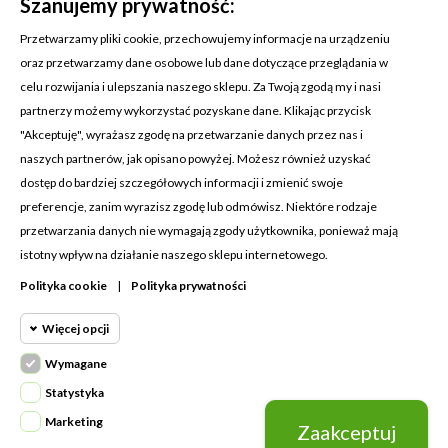
Szanujemy prywatność:
Przetwarzamy pliki cookie, przechowujemy informacje na urządzeniu
oraz przetwarzamy dane osobowe lub dane dotyczące przeglądania w
celu rozwijania i ulepszania naszego sklepu. Za Twoją zgodą my i nasi
KONTAKT Z NAMI
partnerzy możemy wykorzystać pozyskane dane. Klikając przycisk
Adres:
Cosmetic4car
"Akceptuję", wyrażasz zgodę na przetwarzanie danych przez nas i
Budzisz 73A
naszych partnerów, jak opisano powyżej. Możesz również uzyskać
39-200 Dębica
dostęp do bardziej szczegółowych informacji i zmienić swoje
preferencje, zanim wyrazisz zgodę lub odmówisz. Niektóre rodzaje
Dominik:
+48 660626154
przetwarzania danych nie wymagają zgody użytkownika, ponieważ mają
istotny wpływ na działanie naszego sklepu internetowego.
Klaudia:
+48 730634730
Polityka cookie
|
Polityka prywatności
Email:
biuro@c4c.pl
Więcej opcji
MOJE KONTO

Wymagane
Cookie funkcjonalne
PRODUKTY

Wymagane
Statystyka
Wymagane pliki cookie oraz cookie
NASZA FIRMA

Marketing
Zaakceptuj
Cookie
HttpOnly. Pliki cookie wymagane do