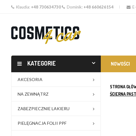
Klaudia:
+48 730634730
Dominik:
+48 660626154
E-
KATEGORIE
NOWOŚCI
AKCESORIA
STRONA GŁÓ
NA ZEWNĄTRZ
ŚCIERNA PAS
ZABEZPIECZNIE LAKIERU
PIELĘGNACJA FOLII PPF