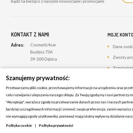
Bądż na bieżąco z naszymi nowościami i promocjami
KONTAKT Z NAMI
MOJE KONT
Adres:
Cosmetic4car
Dane oso
Budzisz 73A
Zwroty pr
39-200 Dębica
Zamówieni
Dominik:
+48 660626154
Szanujemy prywatność:
Moje pokwi
Klaudia:
+48 730634730
Przetwarzamy pliki cookie, przechowujemy informacje na urządzeniu oraz prze
Adresy
Email:
celu rozwijania i ulepszania naszego sklepu. Za Twoją zgodą my i nasi partnerzy
biuro@c4c.pl
Kupony
"Akceptuję", wyrażasz zgodę na przetwarzanie danych przez nas i naszych partn
bardziej szczegółowych informacji i zmienić swoje preferencje, zanim wyrazisz
Lista życze
nie wymagają zgody użytkownika, ponieważ mają istotny wpływ na działanie nas
Polityka cookie
|
Polityka prywatności