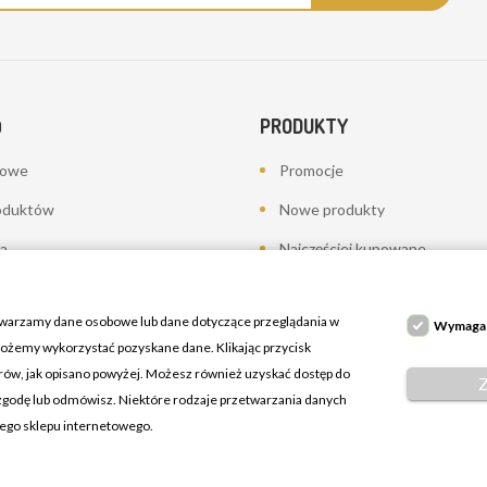
PRODUKTY
O
bowe
Promocje
oduktów
Nowe produkty
a
Najczęściej kupowane
towania - korekty płatności
twarzamy dane osobowe lub dane dotyczące przeglądania w
Wymaga
 możemy wykorzystać pozyskane dane. Klikając przycisk
erów, jak opisano powyżej. Możesz również uzyskać dostęp do
 zgodę lub odmówisz. Niektóre rodzaje przetwarzania danych
ń
zego sklepu internetowego.