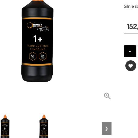
Silnie 
152
-

❯