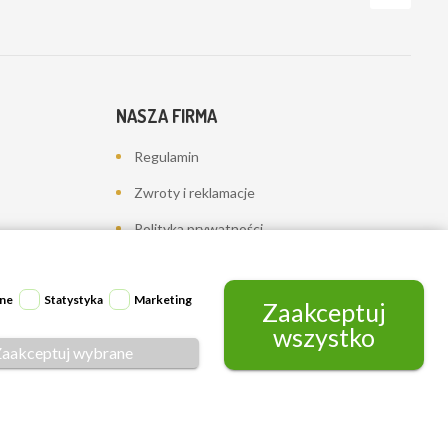
NASZA FIRMA
Regulamin
Zwroty i reklamacje
Polityka prywatności
Dostawa
Kontakt z nami
ne
Statystyka
Marketing
Zaakceptuj
wszystko
Mapa strony
Zaakceptuj wybrane