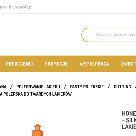
mail:
biuro@c4c.pl
PRODUCENCI
PROMOCJE
WSPÓŁPRACA
ZWRO
WNA
POLEROWANIE LAKIERU
PASTY POLERSKIE
CUTTING
TA POLERSKA DO TWARDYCH LAKIERÓW
HONE
- SI
LAKI