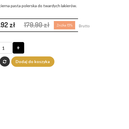
ścierna pasta polerska do twardych lakierów.
,92 zł
179,90 zł
Zniżka 15%
Brutto
+
Dodaj do koszyka