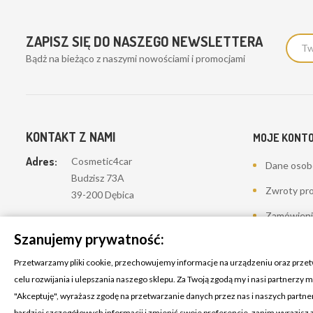
ZAPISZ SIĘ DO NASZEGO NEWSLETTERA
Bądż na bieżąco z naszymi nowościami i promocjami
KONTAKT Z NAMI
MOJE KONT
Adres:
Cosmetic4car
Dane oso
Budzisz 73A
Zwroty pr
39-200 Dębica
Zamówieni
Dominik:
+48 660626154
Szanujemy prywatność:
Moje pokwi
Klaudia:
+48 730634730
Przetwarzamy pliki cookie, przechowujemy informacje na urządzeniu oraz prze
Adresy
Email:
celu rozwijania i ulepszania naszego sklepu. Za Twoją zgodą my i nasi partnerzy
biuro@c4c.pl
Kupony
"Akceptuję", wyrażasz zgodę na przetwarzanie danych przez nas i naszych partn
bardziej szczegółowych informacji i zmienić swoje preferencje, zanim wyrazisz