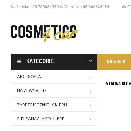
Klaudia:
+48 730634730
Dominik:
+48 660626154
E-
KATEGORIE
NOWOŚCI
AKCESORIA
STRONA GŁÓ
NA ZEWNĄTRZ
ZABEZPIECZNIE LAKIERU
PIELĘGNACJA FOLII PPF