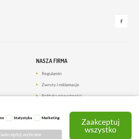
NASZA FIRMA
Regulamin
Zwroty i reklamacje
Polityka prywatności
Dostawa
Kontakt z nami
ne
Statystyka
Marketing
Zaakceptuj
wszystko
Mapa strony
Zaakceptuj wybrane