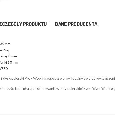
ZCZEGÓŁY PRODUKTU
DANE PRODUCENTA
135 mm
e Rzep
wełny 8 mm
ianki 10 mm
W550
DS
dysk polerski Pro - Wool na gąbce z wełny. Idealny do prac wykończeni
 korzyści jakie płyną ze stosowania wełny polerskiej z właściwościami gąb