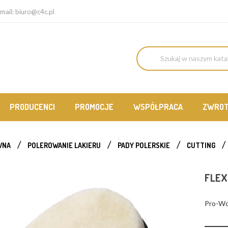
mail:
biuro@c4c.pl
PRODUCENCI
PROMOCJE
WSPÓŁPRACA
ZWRO
WNA
POLEROWANIE LAKIERU
PADY POLERSKIE
CUTTING
FLEX
Pro-Wo