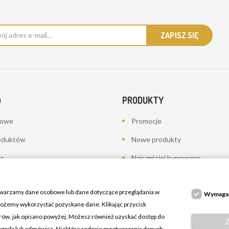
PRODUKTY
O
bowe
Promocje
oduktów
Nowe produkty
a
Najczęściej kupowane
towania - korekty płatności
twarzamy dane osobowe lub dane dotyczące przeglądania w
Wymaga
 możemy wykorzystać pozyskane dane. Klikając przycisk
erów, jak opisano powyżej. Możesz również uzyskać dostęp do
 zgodę lub odmówisz. Niektóre rodzaje przetwarzania danych