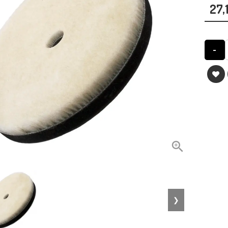
27,
-

❯