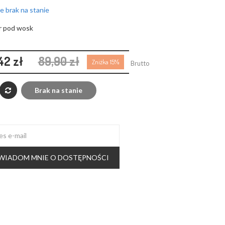
 brak na stanie
r pod wosk
42 zł
89,90 zł
Zniżka 15%
Brutto
Brak na stanie
WIADOM MNIE O DOSTĘPNOŚCI