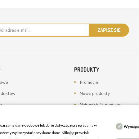
PRODUKTY
O
bowe
Promocje
oduktów
Nowe produkty
a
Najczęściej kupowane
towania - korekty płatności
twarzamy dane osobowe lub dane dotyczące przeglądania w
Wymaga
 możemy wykorzystać pozyskane dane. Klikając przycisk