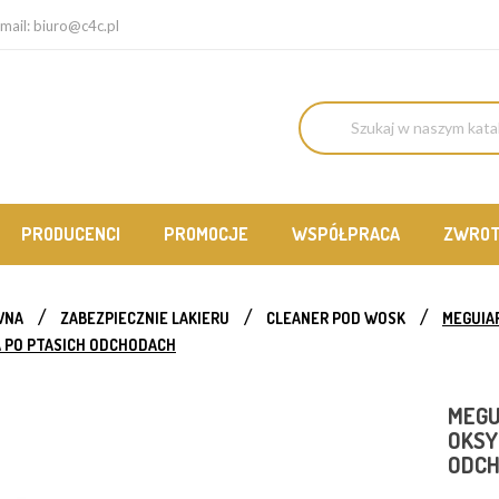
mail:
biuro@c4c.pl
PRODUCENCI
PROMOCJE
WSPÓŁPRACA
ZWRO
WNA
ZABEZPIECZNIE LAKIERU
CLEANER POD WOSK
MEGUIA
 PO PTASICH ODCHODACH
MEGU
OKSY
ODC