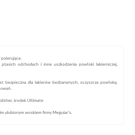
 polerujące.
tasich odchodach i inne uszkodzenia powłoki lakierniczej,
st bezpieczna dla lakierów bezbarwnych; oczyszcza powłokę,
sowań.
lisher, środek Ultimate
m ulubionym woskiem firmy Meguiar's.