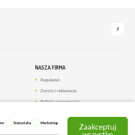
NASZA FIRMA
Regulamin
Zwroty i reklamacje
Polityka prywatności
Dostawa
Kontakt z nami
ne
Statystyka
Marketing
Zaakceptuj
wszystko
Mapa strony