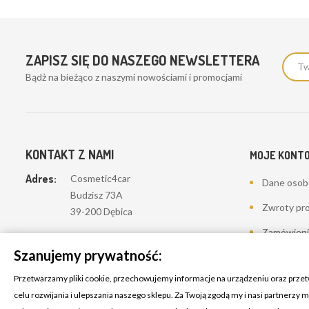
ZAPISZ SIĘ DO NASZEGO NEWSLETTERA
Bądż na bieżąco z naszymi nowościami i promocjami
KONTAKT Z NAMI
MOJE KONT
Adres:
Cosmetic4car
Dane oso
Budzisz 73A
Zwroty pr
39-200 Dębica
Zamówieni
Dominik:
+48 660626154
Szanujemy prywatność:
Moje pokwi
Klaudia:
+48 730634730
Przetwarzamy pliki cookie, przechowujemy informacje na urządzeniu oraz prze
Adresy
Email:
celu rozwijania i ulepszania naszego sklepu. Za Twoją zgodą my i nasi partnerzy
biuro@c4c.pl
Kupony