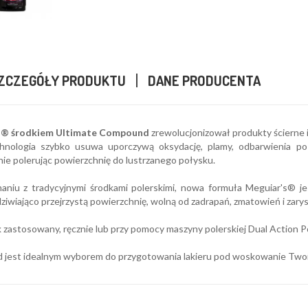
ZCZEGÓŁY PRODUKTU
DANE PRODUCENTA
s® środkiem Ultimate Compound
zrewolucjonizował produkty ścierne i
nologia szybko usuwa uporczywą oksydację, plamy, odbarwienia po p
ie polerując powierzchnię do lustrzanego połysku.
niu z tradycyjnymi środkami polerskimi, nowa formuła Meguiar's® je
ziwiająco przejrzystą powierzchnię, wolną od zadrapań, zmatowień i zary
 zastosowany, ręcznie lub przy pomocy maszyny polerskiej Dual Action Po
jest idealnym wyborem do przygotowania lakieru pod woskowanie Twoi