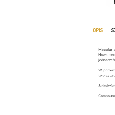
OPIS
S
Meguiar'
Nowa tech
jednocześn
W porówna
tworzy zad
Jakkolwiek
Compound 