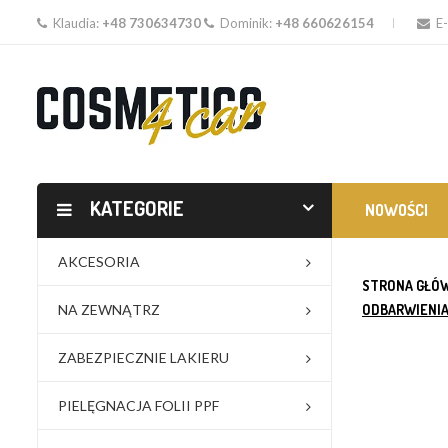
Klaudia:
+48 730634730
Dominik:
+48 660626154
E-
KATEGORIE
NOWOŚCI
AKCESORIA
STRONA GŁÓ
NA ZEWNĄTRZ
ODBARWIENIA
ZABEZPIECZNIE LAKIERU
PIELĘGNACJA FOLII PPF