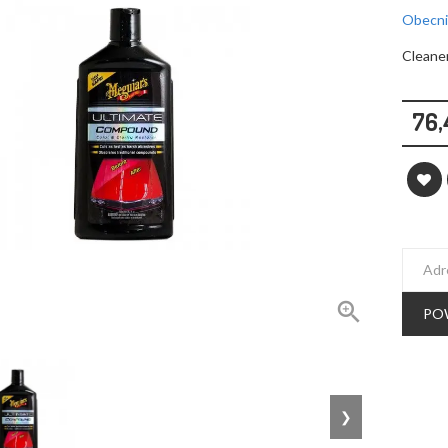
Obecnie
Cleane
76,

PO
❯