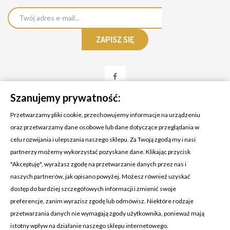
Szanujemy prywatność:
Przetwarzamy pliki cookie, przechowujemy informacje na urządzeniu
oraz przetwarzamy dane osobowe lub dane dotyczące przeglądania w
celu rozwijania i ulepszania naszego sklepu. Za Twoją zgodą my i nasi
KONTAKT Z NAMI
partnerzy możemy wykorzystać pozyskane dane. Klikając przycisk
Adres:
Cosmetic4car
"Akceptuję", wyrażasz zgodę na przetwarzanie danych przez nas i
Budzisz 73A
naszych partnerów, jak opisano powyżej. Możesz również uzyskać
39-200 Dębica
dostęp do bardziej szczegółowych informacji i zmienić swoje
preferencje, zanim wyrazisz zgodę lub odmówisz. Niektóre rodzaje
Dominik:
+48 660626154
przetwarzania danych nie wymagają zgody użytkownika, ponieważ mają
istotny wpływ na działanie naszego sklepu internetowego.
Klaudia:
+48 730634730