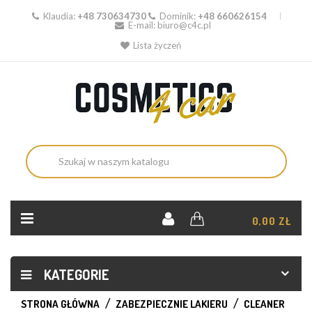
Klaudia:
+48 730634730
Dominik:
+48 660626154
E-mail:
biuro@c4c.pl
Lista życzeń
KOSZYK:
0,00 ZŁ
KATEGORIE
STRONA GŁÓWNA
ZABEZPIECZNIE LAKIERU
CLEANER