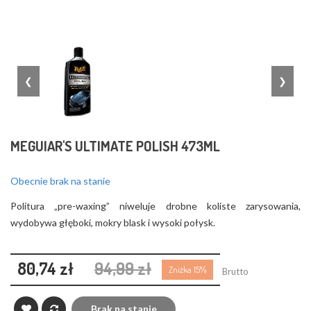
❮
❯
MEGUIAR'S ULTIMATE POLISH 473ML
Obecnie brak na stanie
Politura „pre-waxing” niweluje drobne koliste zarysowania,
wydobywa głęboki, mokry blask i wysoki połysk.
80,74 zł
94,99 zł
Zniżka 15%
Brutto
Brak na stanie