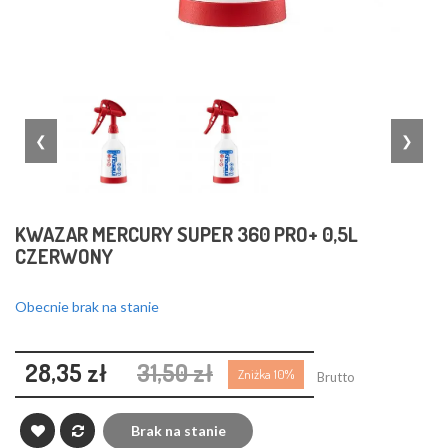
❮
❯
KWAZAR MERCURY SUPER 360 PRO+ 0,5L
CZERWONY
Obecnie brak na stanie
28,35 zł
31,50 zł
Zniżka 10%
Brutto
Brak na stanie