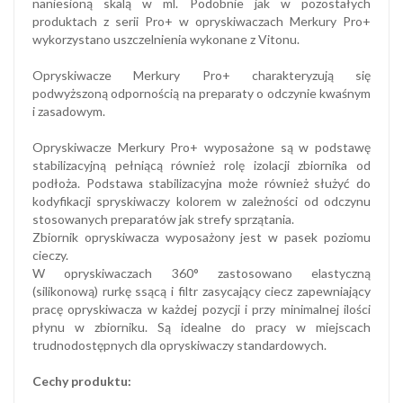
naniesioną skalą w ml. Podobnie jak w pozostałych
produktach z serii Pro+ w opryskiwaczach Merkury Pro+
wykorzystano uszczelnienia wykonane z Vitonu.
Opryskiwacze Merkury Pro+ charakteryzują się
podwyższoną odpornością na preparaty o odczynie kwaśnym
i zasadowym.
Opryskiwacze Merkury Pro+ wyposażone są w podstawę
stabilizacyjną pełniącą również rolę izolacji zbiornika od
podłoża. Podstawa stabilizacyjna może również służyć do
kodyfikacji spryskiwaczy kolorem w zależności od odczynu
stosowanych preparatów jak strefy sprzątania.
Zbiornik opryskiwacza wyposażony jest w pasek poziomu
cieczy.
W opryskiwaczach 360° zastosowano elastyczną
(silikonową) rurkę ssącą i filtr zasycający ciecz zapewniający
pracę opryskiwacza w każdej pozycji i przy minimalnej ilości
płynu w zbiorniku. Są idealne do pracy w miejscach
trudnodostępnych dla opryskiwaczy standardowych.
Cechy produktu: