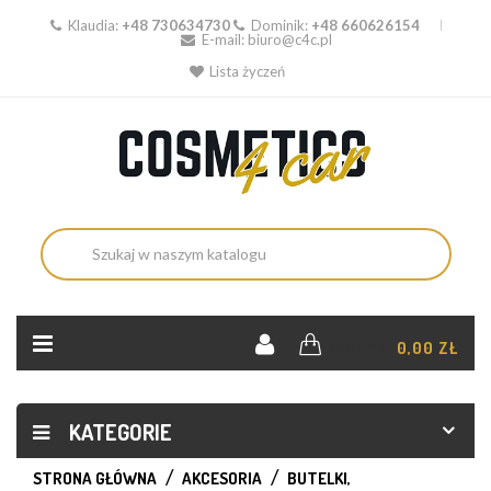
Klaudia:
+48 730634730
Dominik:
+48 660626154
E-mail:
biuro@c4c.pl
Lista życzeń
KOSZYK:
0,00 ZŁ
KATEGORIE
STRONA GŁÓWNA
AKCESORIA
BUTELKI,