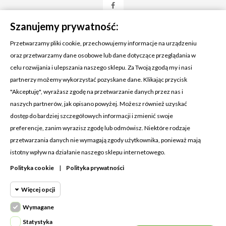
Szanujemy prywatność:
Przetwarzamy pliki cookie, przechowujemy informacje na urządzeniu
oraz przetwarzamy dane osobowe lub dane dotyczące przeglądania w
celu rozwijania i ulepszania naszego sklepu. Za Twoją zgodą my i nasi
KONTAKT Z NAMI
partnerzy możemy wykorzystać pozyskane dane. Klikając przycisk
Adres:
Cosmetic4car
"Akceptuję", wyrażasz zgodę na przetwarzanie danych przez nas i
Budzisz 73A
naszych partnerów, jak opisano powyżej. Możesz również uzyskać
39-200 Dębica
dostęp do bardziej szczegółowych informacji i zmienić swoje
preferencje, zanim wyrazisz zgodę lub odmówisz. Niektóre rodzaje
Dominik:
+48 660626154
przetwarzania danych nie wymagają zgody użytkownika, ponieważ mają
istotny wpływ na działanie naszego sklepu internetowego.
Klaudia:
+48 730634730
Polityka cookie
|
Polityka prywatności
Email:
biuro@c4c.pl
Więcej opcji
MOJE KONTO

Wymagane
Cookie funkcjonalne
PRODUKTY

Wymagane
Statystyka