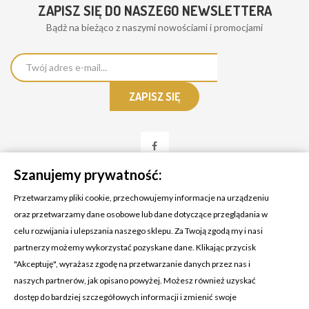
ZAPISZ SIĘ DO NASZEGO NEWSLETTERA
Bądż na bieżąco z naszymi nowościami i promocjami
Szanujemy prywatność:
Przetwarzamy pliki cookie, przechowujemy informacje na urządzeniu
oraz przetwarzamy dane osobowe lub dane dotyczące przeglądania w
celu rozwijania i ulepszania naszego sklepu. Za Twoją zgodą my i nasi
KONTAKT Z NAMI
partnerzy możemy wykorzystać pozyskane dane. Klikając przycisk
Adres:
Cosmetic4car
"Akceptuję", wyrażasz zgodę na przetwarzanie danych przez nas i
Budzisz 73A
naszych partnerów, jak opisano powyżej. Możesz również uzyskać
39-200 Dębica
dostęp do bardziej szczegółowych informacji i zmienić swoje