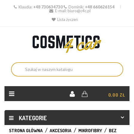
Klaudia:
+48 730634730
Dominik:
+48 660626154
E-mail:
biuro@c4c.pl
Lista życzeń
KOSZYK:
0,00 ZŁ
KATEGORIE
STRONA GŁÓWNA
AKCESORIA
MIKROFIBRY
BEZ