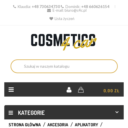
Klaudia:
+48 730634730
Dominik:
+48 660626154
E-mail:
biuro@c4c.pl
Lista życzeń
KOSZYK:
0,00 ZŁ
KATEGORIE
STRONA GŁÓWNA
AKCESORIA
APLIKATORY