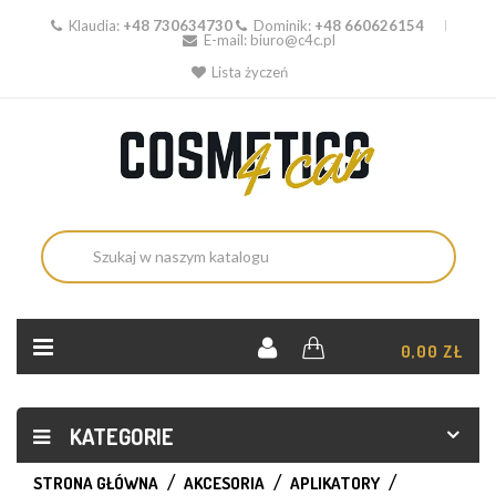
Klaudia:
+48 730634730
Dominik:
+48 660626154
E-mail:
biuro@c4c.pl
Lista życzeń
KOSZYK:
0,00 ZŁ
KATEGORIE
STRONA GŁÓWNA
AKCESORIA
APLIKATORY