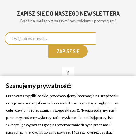
ZAPISZ SIĘ DO NASZEGO NEWSLETTERA
Bądż na bieżąco z naszymi nowościami i promocjami
Szanujemy prywatność:
Przetwarzamy pliki cookie, przechowujemy informacje na urządzeniu
oraz przetwarzamy dane osobowe lub dane dotyczące przeglądania w
celu rozwijania i ulepszania naszego sklepu. Za Twoją zgodą my i nasi
KONTAKT Z NAMI
partnerzy możemy wykorzystać pozyskane dane. Klikając przycisk
Adres:
Cosmetic4car
"Akceptuję", wyrażasz zgodę na przetwarzanie danych przez nas i
Budzisz 73A
naszych partnerów, jak opisano powyżej. Możesz również uzyskać