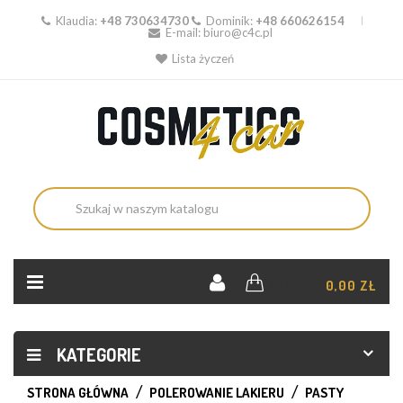
Klaudia:
+48 730634730
Dominik:
+48 660626154
E-mail:
biuro@c4c.pl
Lista życzeń
KOSZYK:
0,00 ZŁ
KATEGORIE
STRONA GŁÓWNA
POLEROWANIE LAKIERU
PASTY