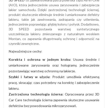
3D SPEED
to zaawansowana pasta polerska typu All-in-One
(AIO), która jednocześnie usuwa zarysowania i zabezpiecza
lakier samochodu. Dzięki zastrzeżonej technologii ściernej,
produkt skutecznie eliminuje średnie i umiarkowane defekty
lakieru, takie jak zawirowania, zadrapania czy utlenienia,
jednocześnie poprawiając głębię koloru i połysk. Dodatkowo,
3D SPEED pozostawia warstwę syntetycznego
uszczelniacza lakieru zmieszanego z naturalnym woskiem
Montan, co zapewnia długotrwałą ochronę i odporność na
czynniki zewnętrzne.
Najważniejsze cechy:
Korekta i ochrona w jednym kroku:
Usuwa średnie i
umiarkowane zarysowania oraz hologramy, jednocześnie
pozostawiając warstwę ochronną na lakierze. ​
Szybki i łatwy w użyciu:
Produkt umożliwia efektywną
pracę, skracając czas potrzebny na korektę i zabezpieczenie
lakieru.
Zastrzeżona technologia ścierna:
Opracowana przez 3D
Car Care technologia ścierna zapewnia skuteczne usuwanie
defektów bez powodowania mikrozarysowań. ​