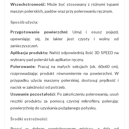
Wszechstronność:
Może być stosowany z różnymi typami
maszyn polerskich, padów oraz przy polerowaniu ręcznym. ​
Sposób użycia:
Przygotowanie powierzchni
:
Umyj i osusz pojazd,
upewniając się, że lakier jest czysty i wolny od
zanieczyszczeń.​
Aplikacja produktu:
Nałóż odpowiednią ilość 3D SPEED na
wybrany pad polerski lub aplikator ręczny.​
Polerowanie:
Pracuj na małych sekcjach (ok. 60x60 cm),
rozprowadzając produkt równomiernie na powierzchni. W
przypadku użycia maszyny polerskiej, dostosuj prędkość i
nacisk w zależności od potrzeb.​
Usuwanie pozostałości:
Po zakończeniu polerowania, usuń
resztki produktu za pomocą czystej mikrofibry, polerując
powierzchnię do uzyskania pożądanego połysku.​
Środki ostrożności:
Pracuj w dobrze wentylowanym miejscu, z dala od