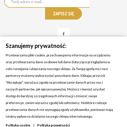
Szanujemy prywatność:
Przetwarzamy pliki cookie, przechowujemy informacje na urządzeniu
oraz przetwarzamy dane osobowe lub dane dotyczące przeglądania w
celu rozwijania i ulepszania naszego sklepu. Za Twoją zgodą my i nasi
KONTAKT Z NAMI
partnerzy możemy wykorzystać pozyskane dane. Klikając przycisk
Adres:
Cosmetic4car
"Akceptuję", wyrażasz zgodę na przetwarzanie danych przez nas i
Budzisz 73A
naszych partnerów, jak opisano powyżej. Możesz również uzyskać
39-200 Dębica
dostęp do bardziej szczegółowych informacji i zmienić swoje
preferencje, zanim wyrazisz zgodę lub odmówisz. Niektóre rodzaje
Dominik:
+48 660626154
przetwarzania danych nie wymagają zgody użytkownika, ponieważ mają
istotny wpływ na działanie naszego sklepu internetowego.
Klaudia:
+48 730634730
Polityka cookie
|
Polityka prywatności