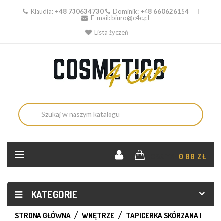
Klaudia:
+48 730634730
Dominik:
+48 660626154
E-mail:
biuro@c4c.pl
Lista życzeń
KOSZYK:
0,00 ZŁ
KATEGORIE
STRONA GŁÓWNA
WNĘTRZE
TAPICERKA SKÓRZANA I