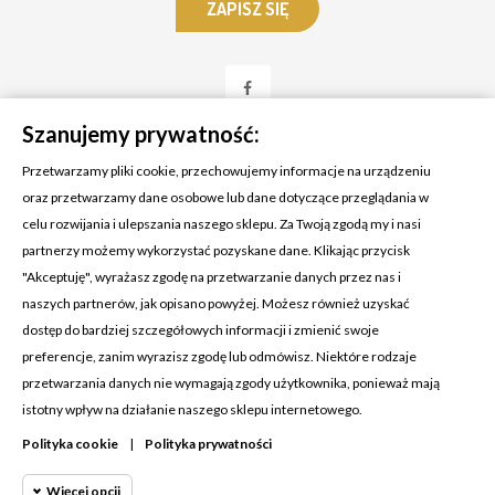
Szanujemy prywatność:
Przetwarzamy pliki cookie, przechowujemy informacje na urządzeniu
oraz przetwarzamy dane osobowe lub dane dotyczące przeglądania w
celu rozwijania i ulepszania naszego sklepu. Za Twoją zgodą my i nasi
KONTAKT Z NAMI
partnerzy możemy wykorzystać pozyskane dane. Klikając przycisk
Adres:
Cosmetic4car
"Akceptuję", wyrażasz zgodę na przetwarzanie danych przez nas i
Budzisz 73A
naszych partnerów, jak opisano powyżej. Możesz również uzyskać
39-200 Dębica
dostęp do bardziej szczegółowych informacji i zmienić swoje
preferencje, zanim wyrazisz zgodę lub odmówisz. Niektóre rodzaje
Dominik:
+48 660626154
przetwarzania danych nie wymagają zgody użytkownika, ponieważ mają
istotny wpływ na działanie naszego sklepu internetowego.
Klaudia:
+48 730634730
Polityka cookie
|
Polityka prywatności
Email:
biuro@c4c.pl
Więcej opcji