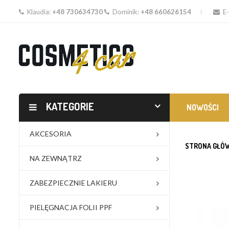
Klaudia:
+48 730634730
Dominik:
+48 660626154
E-
KATEGORIE
NOWOŚCI
AKCESORIA
STRONA GŁÓ
NA ZEWNĄTRZ
ZABEZPIECZNIE LAKIERU
PIELĘGNACJA FOLII PPF