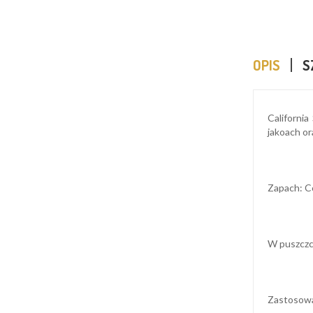
OPIS
S
Californi
jakoach or
Zapach: C
W puszczc
Zastosowan