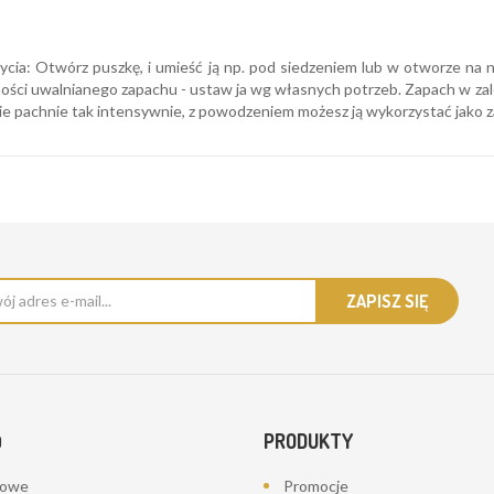
cia: Otwórz puszkę, i umieść ją np. pod siedzeniem lub w otworze na nap
ści uwalnianego zapachu - ustaw ja wg własnych potrzeb. Zapach w zależn
nie pachnie tak intensywnie, z powodzeniem możesz ją wykorzystać jako z
PRODUKTY
O
bowe
Promocje