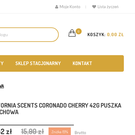
Moje Konto
Lista życzeń
0
KOSZYK:
0,00 ZŁ
TY
SKLEP STACJONARNY
KONTAKT
WA
FORNIA SCENTS CORONADO CHERRY 42G PUSZKA
ACHOWA
52 zł
15,90 zł
Zniżka 15%
Brutto