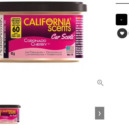
-

❯